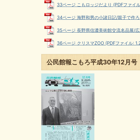
33ページ こもロッジだより (PDFファイル: 
34ページ 海野和男の小諸日記/親子で作ろう食育
35ページ 長野県信濃美術館交流名品展/広報こ
36ページ クリスマZOO (PDFファイル: 1.
公民館報こもろ平成30年12月号