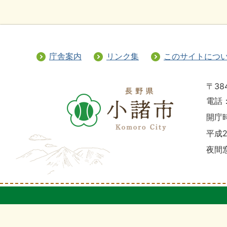
庁舎案内
リンク集
このサイトにつ
〒38
電話：
開庁時
平成
夜間