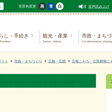
背景色変更
音声読み上げ
らし・手続き
観光・産業
市政・まちづ
 Procedures
Tourism / Industry
City administration ,planning
サイト
市政・まちづくり
広報・広聴
広報こもろ・公民館報こ