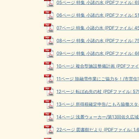
05ページ 特集 小諸の水 (PDFファイル: 699
06ページ 特集 小諸の水 (PDFファイル: 519
07ページ 特集 小諸の水 (PDFファイル: 452
08ページ 特集 小諸の水 (PDFファイル: 751
09ページ 特集 小諸の水 (PDFファイル: 666
10ページ 複合型施設整備計画 (PDFファイル:
11ページ 除融雪作業にご協力を！/市営住宅入居
12ページ 転ばぬ先の杖 (PDFファイル: 579
13ページ 所得税確定申告/こもろ協働スタイル 
14ページ 浅麓ウォーカー/第13回佐久広域連合
22ページ 図書館だより (PDFファイル: 1.6