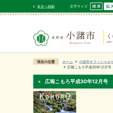
文字サイズ
本文へ移動
く
Life /
現在の位置
ホーム
小諸市オフィシャル
広報こもろ平成30年12月号
広報こもろ平成30年12月号