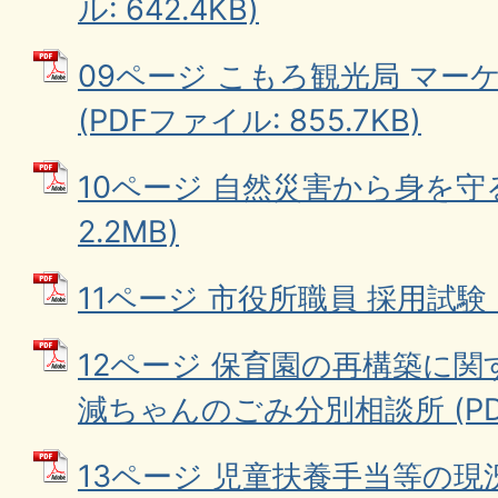
ル: 642.4KB)
09ページ こもろ観光局 マー
(PDFファイル: 855.7KB)
10ページ 自然災害から身を守る
2.2MB)
11ページ 市役所職員 採用試験 (
12ページ 保育園の再構築に関
減ちゃんのごみ分別相談所 (PDFフ
13ページ 児童扶養手当等の現