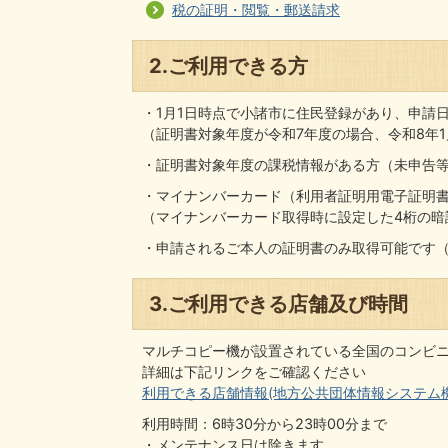
税の証明・閲覧・郵送請求
2.ご利用できる方
・1月1日時点で小諸市に住民登録があり、申請
（証明書対象年度が令和7年度の場合、令和8年
・証明書対象年度の課税情報がある方（未申告
・マイナンバーカード（利用者証明用電子証明
（マイナンバーカード取得時に設定した4桁の暗
・申請されるご本人の証明書のみ取得可能です
3.ご利用できる店舗及び時間
マルチコピー機が設置されている全国のコンビ
詳細は下記リンクをご確認ください
利用できる店舗情報(地方公共団体情報システム機
利用時間：6時30分から23時00分まで
・メンテナンス日は除きます