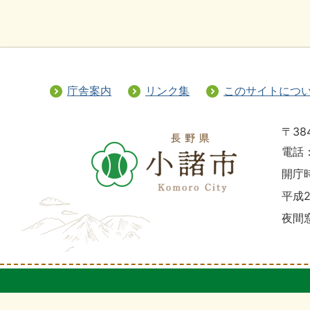
庁舎案内
リンク集
このサイトにつ
〒38
電話：
開庁時
平成
夜間