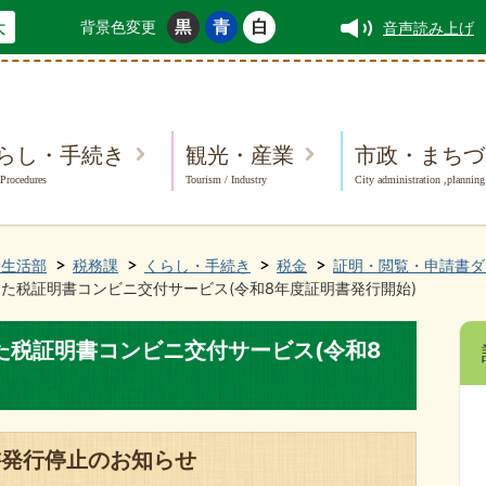
背景色変更
音声読み上げ
らし・手続き
観光・産業
市政・まちづ
 Procedures
Tourism / Industry
City administration ,planning
民生活部
税務課
くらし・手続き
税金
証明・閲覧・申請書ダ
た税証明書コンビニ交付サービス(令和8年度証明書発行開始)
た税証明書コンビニ交付サービス(令和8
書発行停止のお知らせ