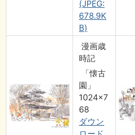
(JPEG:
678.9K
B)
漫画歳
時記
「懐古
園」
1024×7
68
ダウン
ロード