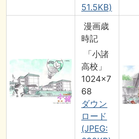
51.5KB)
漫画歳
時記
「小諸
高校」
1024×7
68
ダウン
ロード
(JPEG: