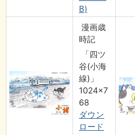
B)
漫画歳
時記
「四ツ
谷(小海
線)」
1024×7
68
ダウン
ロード