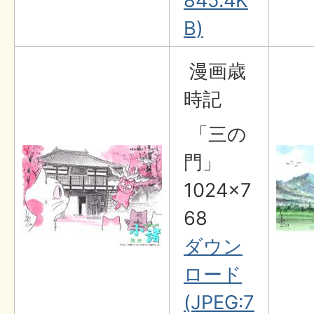
845.4K
B)
漫画歳
時記
「三の
門」
1024×7
68
ダウン
ロード
(JPEG:7