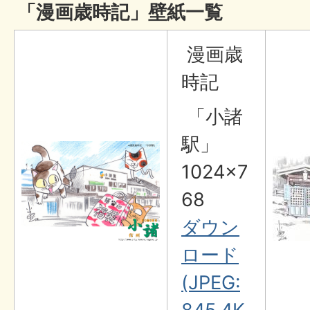
「漫画歳時記」壁紙一覧
漫画歳
時記
「小諸
駅」
1024×7
68
ダウン
ロード
(JPEG: