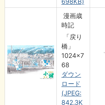
698KB)
漫画歳
時記
「戻り
橋」
1024×7
68
ダウン
ロード
(JPEG:
842.3K