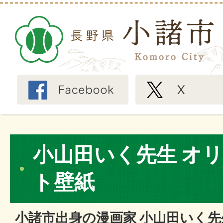
小山田いく先生 オ
ト壁紙
小諸市出身の漫画家 小山田いく