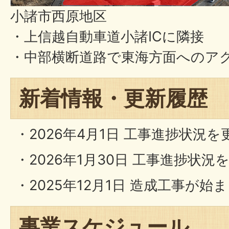
小諸市西原地区
・上信越自動車道小諸ICに隣接
・中部横断道路で東海方面へのア
新着情報・更新履歴
・2026年4月1日 工事進捗状況
・2026年1月30日 工事進捗状
・2025年12月1日 造成工事が始
事業スケジュール