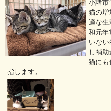
小諸市
猫の増
適な生
和元年
いない
し補助
猫にも
指します。