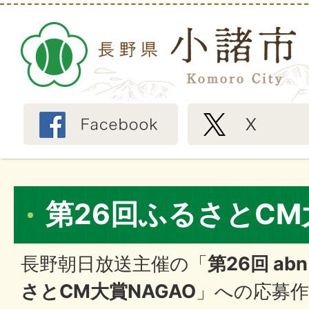
第26回ふるさとC
長野朝日放送主催の「
第26回 a
さとCM大賞NAGAO
」への応募