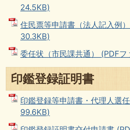
24.5KB)
住民票等申請書（法人記入例） 
30.3KB)
委任状（市民課共通） (PDFファイ
印鑑登録証明書
印鑑登録等申請書・代理人選任届
99.6KB)
印鑑登録証明書交付申請書 (PDFフ