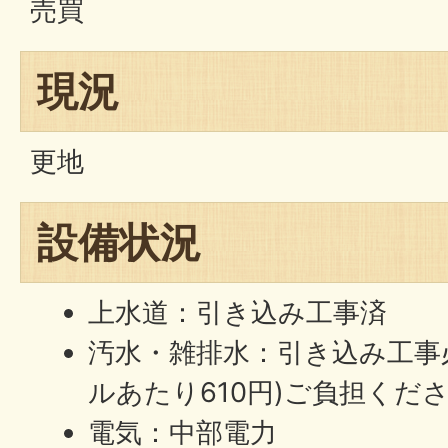
売買
現況
更地
設備状況
上水道：引き込み工事済
汚水・雑排水：引き込み工事必
ルあたり610円)ご負担くだ
電気：中部電力