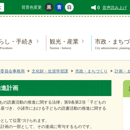
背景色変更
音声読み上げ
らし・手続き
観光・産業
市政・まちづ
 Procedures
Tourism / Industry
City administration ,planning
育委員会事務局
文化財・生涯学習課
市政・まちづくり
計画・
推進計画
もの読書活動の推進に関する法律」第9条第2項「子どもの
に基づき、小諸市における子どもの読書活動の推進に関する
つとして位置づけられます。
本計画の一部として、その達成に寄与するものです。