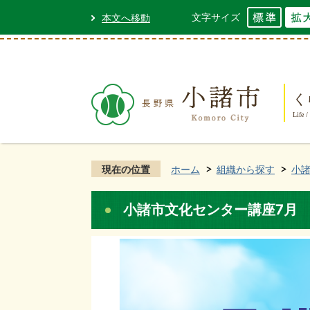
文字サイズ
本文へ移動
く
Life /
現在の位置
ホーム
組織から探す
小
小諸市文化センター講座7月