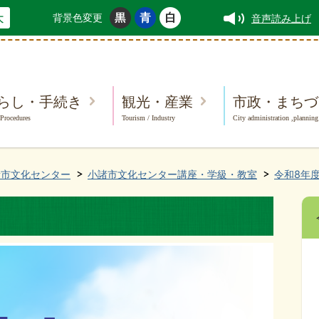
背景色変更
音声読み上げ
らし・手続き
観光・産業
市政・まちづ
 Procedures
Tourism / Industry
City administration ,planning
諸市文化センター
小諸市文化センター講座・学級・教室
令和8年