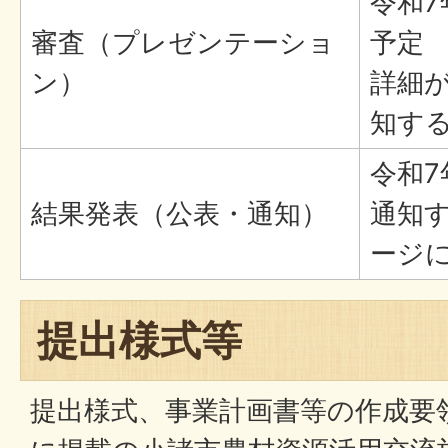
令和7
審査（プレゼンテーショ
予定
ン）
詳細
知す
令和7
結果発表（公表・通知）
通知
ージ
提出様式等
提出様式、事業計画書等の作成要