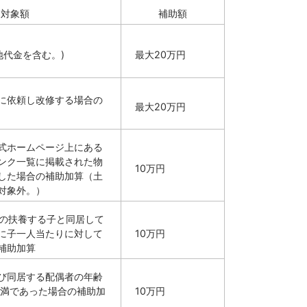
助対象額
補助額
地代金を含む。)
最大20万円
に依頼し改修する場合の
最大20万円
式ホームページ上にある
ンク一覧に掲載された物
10万円
した場合の補助加算（土
対象外。）
下の扶養する子と同居して
に子一人当たりに対して
10万円
補助加算
び同居する配偶者の年齢
未満であった場合の補助加
10万円