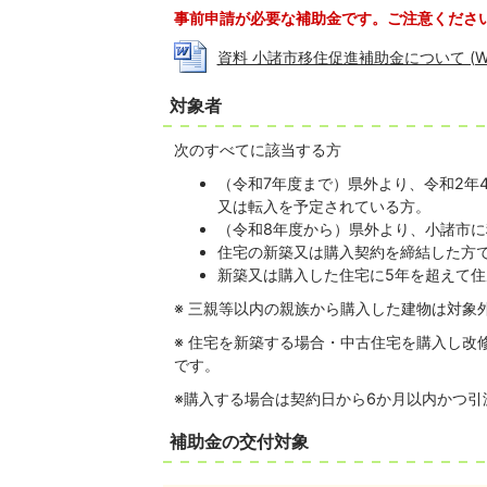
事前申請が必要な補助金です。ご注意くださ
資料 小諸市移住促進補助金について (Wor
対象者
次のすべてに該当する方
（令和7年度まで）県外より、令和2年
又は転入を予定されている方。
（令和8年度から）県外より、小諸市に
住宅の新築又は購入契約を締結した方
新築又は購入した住宅に5年を超えて
※ 三親等以内の親族から購入した建物は対象
※ 住宅を新築する場合・中古住宅を購入し改
です。
※購入する場合は契約日から6か月以内かつ引
補助金の交付対象