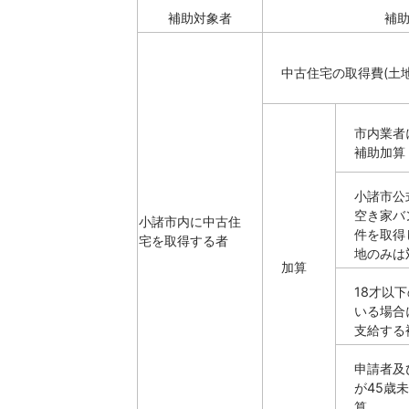
補助対象者
補
中古住宅の取得費(土
市内業者
補助加算
小諸市公
空き家バ
小諸市内に中古住
件を取得
宅を取得する者
地のみは
加算
18才以
いる場合
支給する
申請者及
が45歳
算