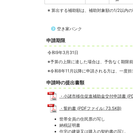
※ 算出する補助額は、補助対象額の1/2以
空き家バンク
申請期限
令和9年3月31日
※予算の上限に達した場合は、予告なく期限
※令和8年11月以降に申請される方は、一度
申請時の提出書類
・小諸市移住促進補助金交付申請書 (PDFフ
・誓約書 (PDFファイル: 73.5KB)
世帯全員の住民票の写し
納税証明書
住宅の建築又は購入の契約書の写し