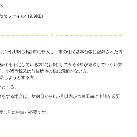
い。
dファイル: 19.9KB)
4月1日以降に小諸市に転入し、市の住民基本台帳に記録された方
移住を予定している方又は移住してから4年が経過していない方
で、小諸市税又は前住所地の税に滞納がない方。
住居しようとする方。
外とする。
修をする場合は、契約日から6か月以内かつ着工前に申請が必要
渡し前に申請が必要です。