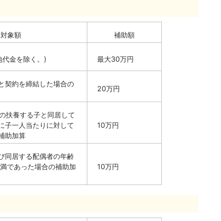
助対象額
補助額
地代金を除く。)
最大30万円
と契約を締結した場合の
20万円
下の扶養する子と同居して
に子一人当たりに対して
10万円
補助加算
び同居する配偶者の年齢
未満であった場合の補助加
10万円