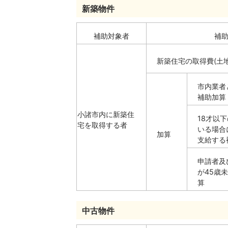
新築物件
補助対象者
補
新築住宅の取得費(土
市内業者
補助加算
小諸市内に新築住
18才以
宅を取得する者
いる場合
加算
支給する
申請者及
が45歳
算
中古物件