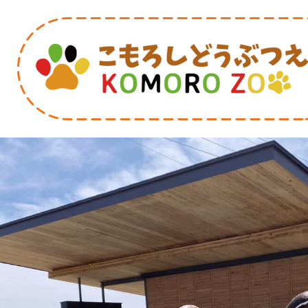
1
枚
目
の
ス
ラ