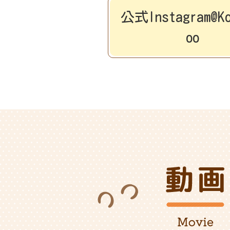
公式Instagram@Ko
oo