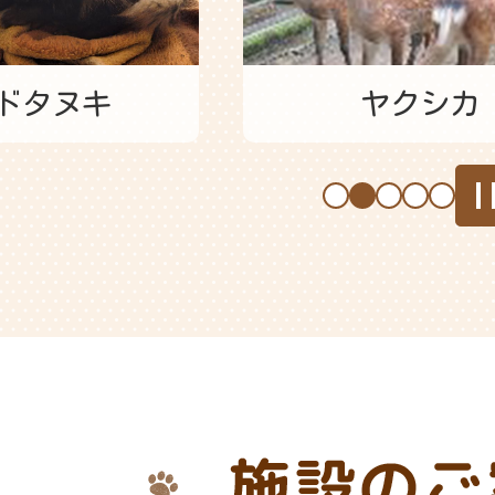
の
ス
ヤクシカ
フンボルトペ
ラ
イ
ド