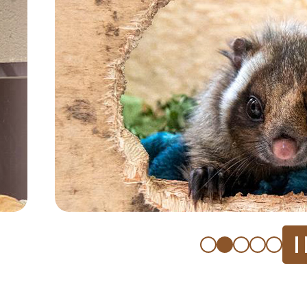
枚
目
の
ス
ラ
イ
ド