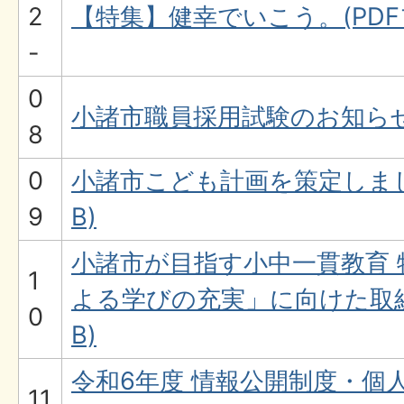
2
【特集】健幸でいこう。(PDFファ
-
0
小諸市職員採用試験のお知らせ(P
8
0
小諸市こども計画を策定しました
9
B)
小諸市が目指す小中一貫教育 
1
よる学びの充実」に向けた取組み
0
B)
令和6年度 情報公開制度・個
11