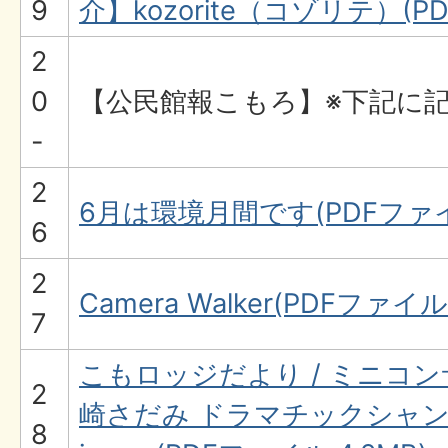
9
介】kozorite（コゾリテ）(PD
2
0
【公民館報こもろ】※下記に
-
2
6月は環境月間です(PDFファイル
6
2
Camera Walker(PDFファイル:
7
こもロッジだより / ミニコ
2
崎さだみ ドラマチックシャンソ
8