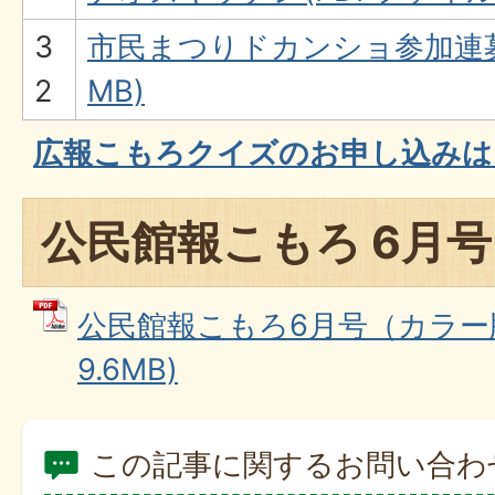
3
市民まつりドカンショ参加連募集
2
MB)
広報こもろクイズのお申し込みは
公民館報こもろ 6月号
公民館報こもろ6月号（カラー版
9.6MB)
この記事に関するお問い合わ