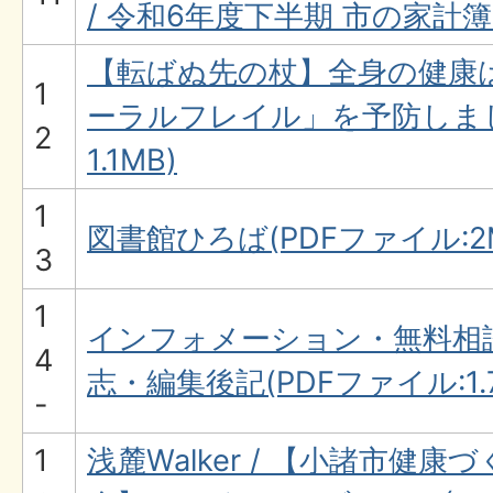
/ 令和6年度下半期 市の家計簿(
【転ばぬ先の杖】全身の健康
1
ーラルフレイル」を予防しまし
2
1.1MB)
1
図書館ひろば(PDFファイル:2
3
1
インフォメーション・無料相
4
志・編集後記(PDFファイル:1.
-
1
浅麓Walker / 【小諸市健