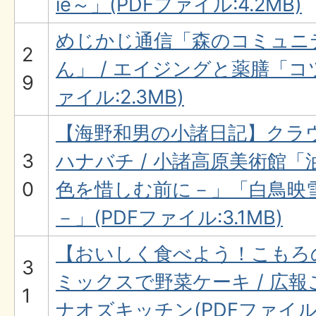
ie～」(PDFファイル:4.2MB)
めじかじ通信「森のコミュニテ
2
ん」 / エイジングと薬膳「コ
9
ァイル:2.3MB)
【海野和男の小諸日記】クラ
3
ハナバチ / 小諸高原美術館「
0
色を惜しむ前に－」「白鳥映雪
－」(PDFファイル:3.1MB)
【おいしく食べよう！こもろ
3
ミックスで野菜ケーキ / 広
1
ナオズキッチン(PDFファイル:2