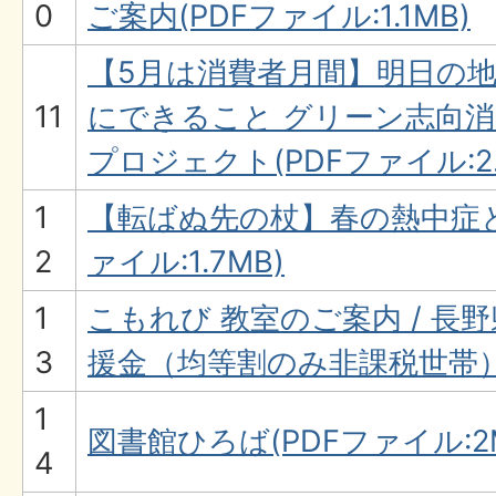
0
ご案内(PDFファイル:1.1MB)
【5月は消費者月間】明日の
11
にできること グリーン志向消
プロジェクト(PDFファイル:2.
1
【転ばぬ先の杖】春の熱中症と
2
ァイル:1.7MB)
1
こもれび 教室のご案内 / 長
3
援金（均等割のみ非課税世帯）(P
1
図書館ひろば(PDFファイル:2
4