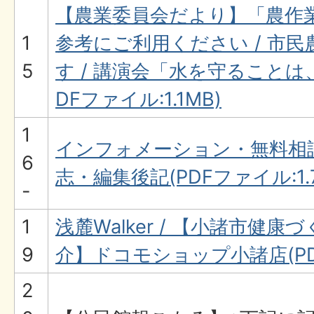
【農業委員会だより】「農作
1
参考にご利用ください / 市
5
す / 講演会「水を守ることは
DFファイル:1.1MB)
1
インフォメーション・無料相
6
志・編集後記(PDFファイル:1.
-
1
浅麓Walker / 【小諸市健
9
介】ドコモショップ小諸店(PDF
2