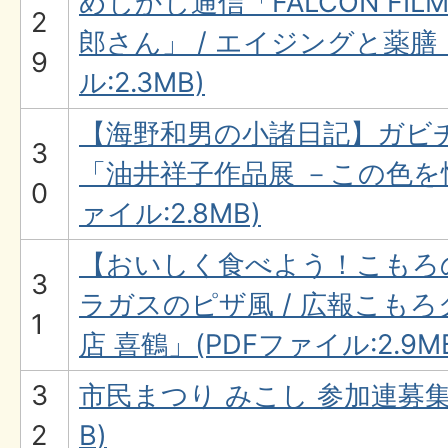
めじかじ通信「FALCON FI
2
郎さん」 / エイジングと薬膳
9
ル:2.3MB)
【海野和男の小諸日記】ガビチ
3
「油井祥子作品展 －この色を
0
ァイル:2.8MB)
【おいしく食べよう！こもろ
3
ラガスのピザ風 / 広報こも
1
店 喜鶴」(PDFファイル:2.9M
3
市民まつり みこし 参加連募集中
2
B)