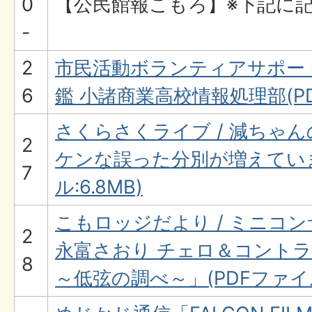
0
【公民館報こもろ】※下記に
-
2
市民活動ボランティアサポー
6
鑑 小諸商業高校情報処理部(PDF
さくらさくライブ / 減ちゃ
2
ケンな誤った分別が増えていま
7
ル:6.8MB)
こもロッジだより / ミニコ
2
永富さおり チェロ＆コントラ
8
～低弦の調べ～」(PDFファイル: