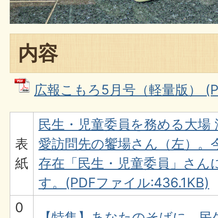
内容
広報こもろ5月号（軽量版） (PDF
民生・児童委員を務める大場
表
愛訪問先の饗場さん（左）。
紙
存在「民生・児童委員」さん
す。(PDFファイル:436.1KB)
0
【特集】あなたのそばに、民生