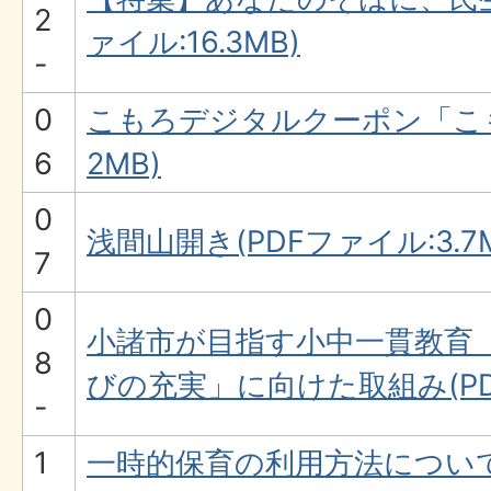
2
ァイル:16.3MB)
-
0
こもろデジタルクーポン「こも
6
2MB)
0
浅間山開き(PDFファイル:3.7M
7
0
小諸市が目指す小中一貫教育
8
びの充実」に向けた取組み(PDF
-
1
一時的保育の利用方法について